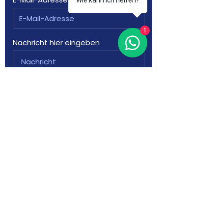
Wie kann ich helfen?
1
Nachricht hier eingeben
Absenden
Grünstr. 9, 14482 Potsdam
+49 (0) 17637095250
info@smarthome2live.de