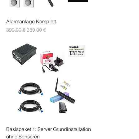
Alarmanlage Komplett
Standardpreis
Sale-Preis
399,00 €
389,00 €
Basispaket 1: Server Grundinstallation
ohne Sensoren