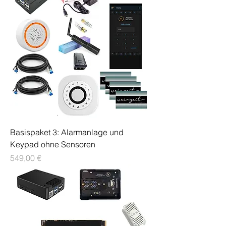
Basispaket 3: Alarmanlage und
Keypad ohne Sensoren
Preis
549,00 €