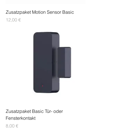
Zusatzpaket Motion Sensor Basic
Preis
12,00 €
Zusatzpaket Basic Tür- oder
Fensterkontakt
Preis
8,00 €