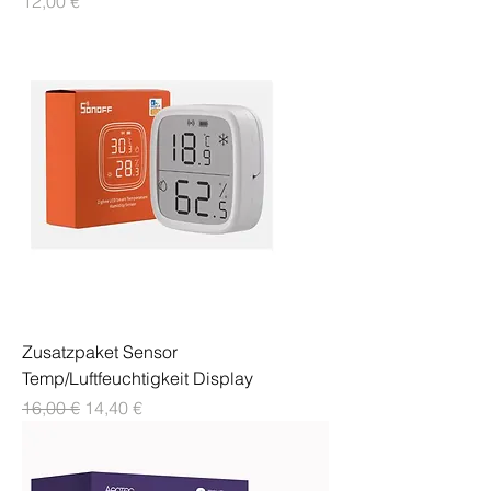
Preis
12,00 €
Zusatzpaket Sensor
Temp/Luftfeuchtigkeit Display
Standardpreis
Sale-Preis
16,00 €
14,40 €