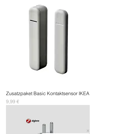
Zusatzpaket Basic Kontaktsensor IKEA
Preis
9,99 €