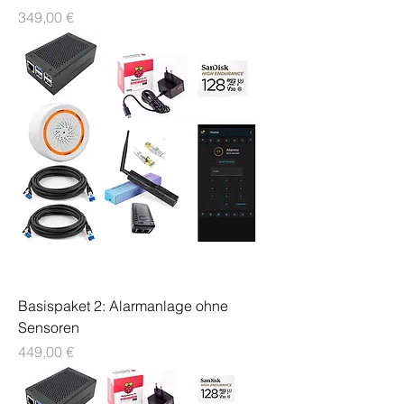
Preis
349,00 €
Basispaket 2: Alarmanlage ohne
Sensoren
Preis
449,00 €