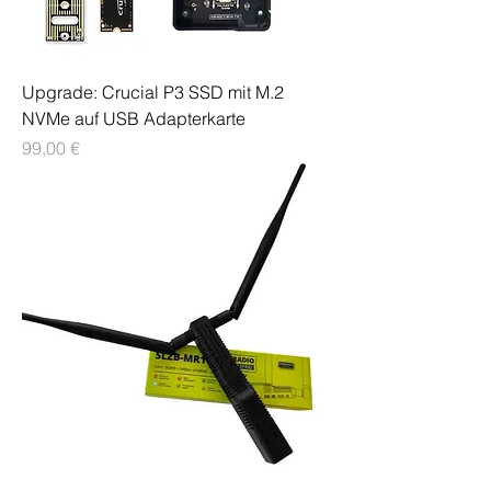
Upgrade: Crucial P3 SSD mit M.2
NVMe auf USB Adapterkarte
Preis
99,00 €