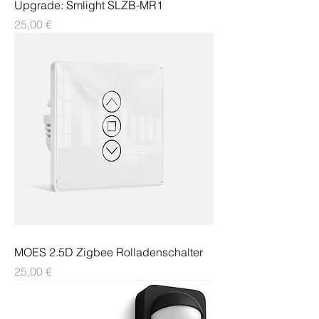
Upgrade: Smlight SLZB-MR1
Preis
25,00 €
MOES 2.5D Zigbee Rolladenschalter
Preis
25,00 €