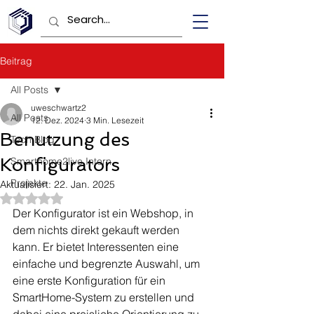
Beitrag
All Posts
uweschwartz2
All Posts
12. Dez. 2024
3 Min. Lesezeit
Benutzung des
Tech Blog
Konfigurators
Smarthome2live Intern
Projekte
Aktualisiert:
22. Jan. 2025
Mit NaN von 5 Sternen bewertet.
Der Konfigurator ist ein Webshop, in 
dem nichts direkt gekauft werden 
kann. Er bietet Interessenten eine 
einfache und begrenzte Auswahl, um 
eine erste Konfiguration für ein 
SmartHome-System zu erstellen und 