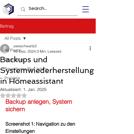
Beitrag
All Posts
uweschwartz2
All Posts
10. Dez. 2024
3 Min. Lesezeit
Backups und
Tech Blog
Systemwiederherstellung
Smarthome2live Intern
Projekte
in Homeassistant
Aktualisiert:
1. Jan. 2025
Mit NaN von 5 Sternen bewertet.
Backup anlegen, System 
sichern
Screenshot 1: Navigation zu den 
Einstellungen